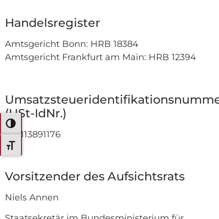
Handelsregister
Amtsgericht Bonn: HRB 18384
Amtsgericht Frankfurt am Main: HRB 12394
Umsatzsteueridentifikationsnumm
(USt-IdNr.)
Umschalten auf hohe Kontraste
DE 113891176
Schrift vergrößern
Vorsitzender des Aufsichtsrats
Niels Annen
Staatsekretär im Bundesministerium für